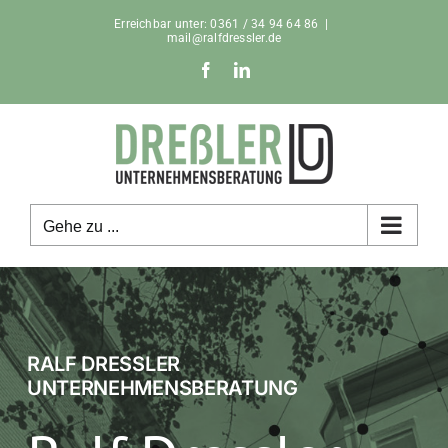
Zum
Erreichbar unter: 0361 / 34 94 64 86
|
Inhalt
mail@ralfdressler.de
springen
Facebook
LinkedIn
Gehe zu ...
RALF DRESSLER U
NTERNEHMENSBERATUNG