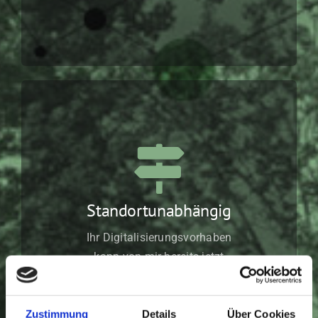
Standortunabhängig
Ihr Digitalisierungsvorhaben
kann von mir bereits jetzt
remote durchgeführt werden,
ebenso wie die Schulung Ihrer
Mitarbeiter.
Zustimmung
Details
Über Cookies